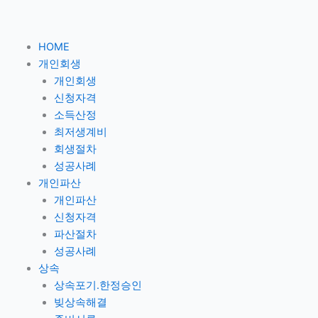
콘
텐
츠
HOME
로
개인회생
건
개인회생
너
신청자격
뛰
소득산정
기
최저생계비
회생절차
성공사례
개인파산
개인파산
신청자격
파산절차
성공사례
상속
상속포기.한정승인
빚상속해결