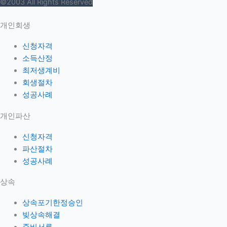
©2003 All Rights Reserved
개인회생
신청자격
소득산정
최저생계비
회생절차
성공사례
개인파산
신청자격
파산절차
성공사례
상속
상속포기한정승인
빚상속해결