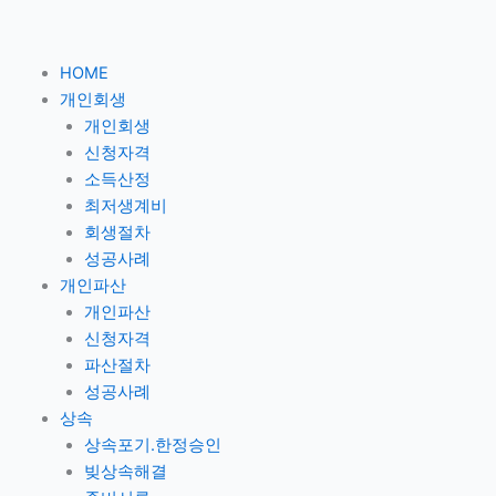
콘
텐
츠
HOME
로
개인회생
건
개인회생
너
신청자격
뛰
소득산정
기
최저생계비
회생절차
성공사례
개인파산
개인파산
신청자격
파산절차
성공사례
상속
상속포기.한정승인
빚상속해결